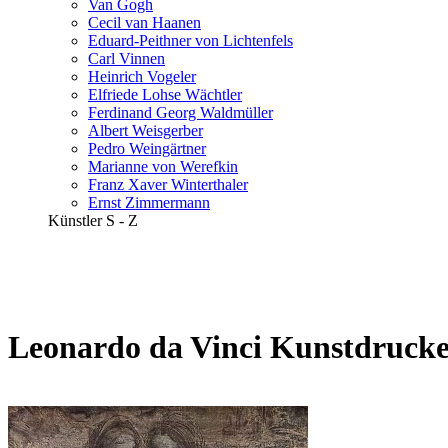
Van Gogh
Cecil van Haanen
Eduard-Peithner von Lichtenfels
Carl Vinnen
Heinrich Vogeler
Elfriede Lohse Wächtler
Ferdinand Georg Waldmüller
Albert Weisgerber
Pedro Weingärtner
Marianne von Werefkin
Franz Xaver Winterthaler
Ernst Zimmermann
Künstler S - Z
Leonardo da Vinci Kunstdruck