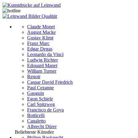
Claude Monet
August Macke
Gustav Klimt
Franz Marc
Edgar Degas
Leonardo da Vinci
Ludwig Richter
Edouard Manet
William Turner
Renoir
Caspar David Friedrich
Paul Cezanne
Gauguin
Egon Schiele
Carl Spitzweg
Francisco de Goya
Botticelli
Canaletto
Albrecht Dürer
Beliebteste Künstler
Philipp Bauknecht