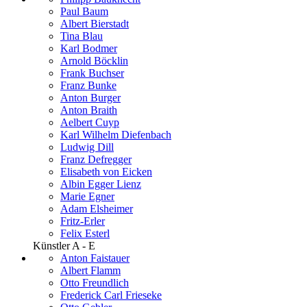
Paul Baum
Albert Bierstadt
Tina Blau
Karl Bodmer
Arnold Böcklin
Frank Buchser
Franz Bunke
Anton Burger
Anton Braith
Aelbert Cuyp
Karl Wilhelm Diefenbach
Ludwig Dill
Franz Defregger
Elisabeth von Eicken
Albin Egger Lienz
Marie Egner
Adam Elsheimer
Fritz-Erler
Felix Esterl
Künstler A - E
Anton Faistauer
Albert Flamm
Otto Freundlich
Frederick Carl Frieseke