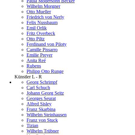
Paula Modersohn Becker
Wilhelm Morgner
Otto Mueller
Friedrich von Nerly
Felix Nussbaum
Emil Orlik
Fritz Overbeck
Otto Piltz
Ferdinand von Piloty
Camille Pissarro
Emilie Preyer
Anita Reé
Rubens
Philipp Otto Runge
Künstler L - R
Georg Schrimpf
Carl Schuch
Johann Georg Seitz
Georges Seurat
Alfred Sisley
Franz Skarbina
Wilhelm Steinhausen
Franz von Stuck
Tizian
Wilhelm Trübner