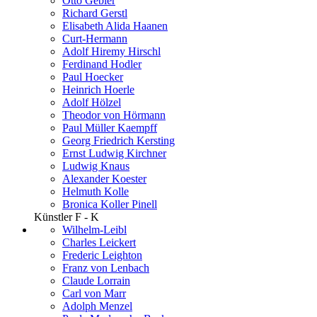
Otto Gebler
Richard Gerstl
Elisabeth Alida Haanen
Curt-Hermann
Adolf Hiremy Hirschl
Ferdinand Hodler
Paul Hoecker
Heinrich Hoerle
Adolf Hölzel
Theodor von Hörmann
Paul Müller Kaempff
Georg Friedrich Kersting
Ernst Ludwig Kirchner
Ludwig Knaus
Alexander Koester
Helmuth Kolle
Bronica Koller Pinell
Künstler F - K
Wilhelm-Leibl
Charles Leickert
Frederic Leighton
Franz von Lenbach
Claude Lorrain
Carl von Marr
Adolph Menzel