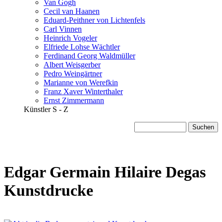
Van Gogh
Cecil van Haanen
Eduard-Peithner von Lichtenfels
Carl Vinnen
Heinrich Vogeler
Elfriede Lohse Wächtler
Ferdinand Georg Waldmüller
Albert Weisgerber
Pedro Weingärtner
Marianne von Werefkin
Franz Xaver Winterthaler
Ernst Zimmermann
Künstler S - Z
Edgar Germain Hilaire Degas
Kunstdrucke