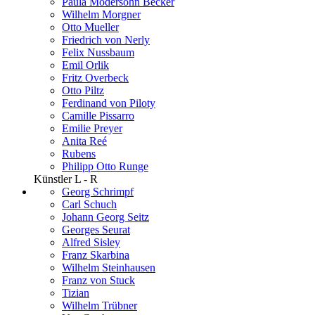
Paula Modersohn Becker
Wilhelm Morgner
Otto Mueller
Friedrich von Nerly
Felix Nussbaum
Emil Orlik
Fritz Overbeck
Otto Piltz
Ferdinand von Piloty
Camille Pissarro
Emilie Preyer
Anita Reé
Rubens
Philipp Otto Runge
Künstler L - R
Georg Schrimpf
Carl Schuch
Johann Georg Seitz
Georges Seurat
Alfred Sisley
Franz Skarbina
Wilhelm Steinhausen
Franz von Stuck
Tizian
Wilhelm Trübner