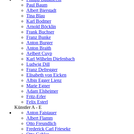
Paul Baum
Albert Bierstadt
Tina Blau
Karl Bodmer
Arnold Böcklin
Frank Buchser
Franz Bunke
Anton Burger
Anton Braith
Aelbert Cuyp
Karl Wilhelm Diefenbach
Ludwig Dill
Franz Defregger
Elisabeth von Eicken
Albin Egger Lienz
Marie Egner
Adam Elsheimer
Fritz-Erler
Felix Esterl
Künstler A - E
Anton Faistauer
Albert Flamm
Otto Freundlich
Frederick Carl Frieseke