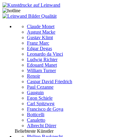
Claude Monet
August Macke
Gustav Klimt
Franz Marc
Edgar Degas
Leonardo da Vinci
Ludwig Richter
Edouard Manet
William Turner
Renoir
Caspar David Friedrich
Paul Cezanne
Gauguin
Egon Schiele
Carl Spitzweg
Francisco de Goya
Botticelli
Canaletto
Albrecht Dürer
Beliebteste Künstler
Philipp Bauknecht