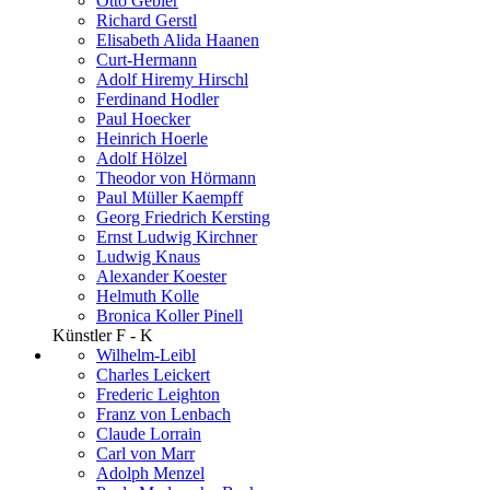
Otto Gebler
Richard Gerstl
Elisabeth Alida Haanen
Curt-Hermann
Adolf Hiremy Hirschl
Ferdinand Hodler
Paul Hoecker
Heinrich Hoerle
Adolf Hölzel
Theodor von Hörmann
Paul Müller Kaempff
Georg Friedrich Kersting
Ernst Ludwig Kirchner
Ludwig Knaus
Alexander Koester
Helmuth Kolle
Bronica Koller Pinell
Künstler F - K
Wilhelm-Leibl
Charles Leickert
Frederic Leighton
Franz von Lenbach
Claude Lorrain
Carl von Marr
Adolph Menzel