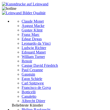
Claude Monet
August Macke
Gustav Klimt
Franz Marc
Edgar Degas
Leonardo da Vinci
Ludwig Richter
Edouard Manet
William Turner
Renoir
Caspar David Friedrich
Paul Cezanne
Gauguin
Egon Schiele
Carl Spitzweg
Francisco de Goya
Botticelli
Canaletto
Albrecht Dürer
Beliebteste Künstler
Philipp Bauknecht