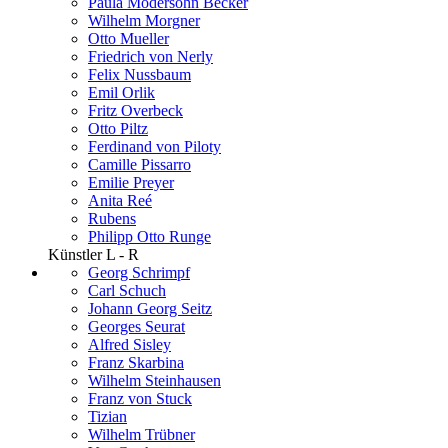
Paula Modersohn Becker
Wilhelm Morgner
Otto Mueller
Friedrich von Nerly
Felix Nussbaum
Emil Orlik
Fritz Overbeck
Otto Piltz
Ferdinand von Piloty
Camille Pissarro
Emilie Preyer
Anita Reé
Rubens
Philipp Otto Runge
Künstler L - R
Georg Schrimpf
Carl Schuch
Johann Georg Seitz
Georges Seurat
Alfred Sisley
Franz Skarbina
Wilhelm Steinhausen
Franz von Stuck
Tizian
Wilhelm Trübner