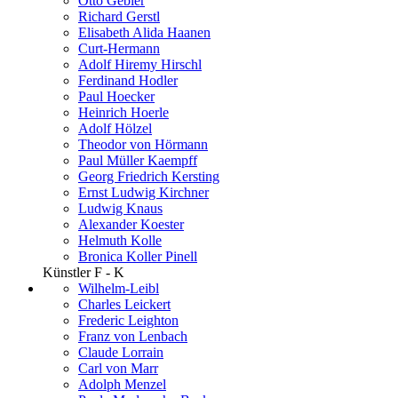
Otto Gebler
Richard Gerstl
Elisabeth Alida Haanen
Curt-Hermann
Adolf Hiremy Hirschl
Ferdinand Hodler
Paul Hoecker
Heinrich Hoerle
Adolf Hölzel
Theodor von Hörmann
Paul Müller Kaempff
Georg Friedrich Kersting
Ernst Ludwig Kirchner
Ludwig Knaus
Alexander Koester
Helmuth Kolle
Bronica Koller Pinell
Künstler F - K
Wilhelm-Leibl
Charles Leickert
Frederic Leighton
Franz von Lenbach
Claude Lorrain
Carl von Marr
Adolph Menzel