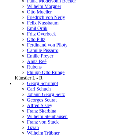
Paula Modersohn Becker
Wilhelm Morgner
Otto Mueller
Friedrich von Nerly
Felix Nussbaum
Emil Orlik
Fritz Overbeck
Otto Piltz
Ferdinand von Piloty
Camille Pissarro
Emilie Preyer
Anita Reé
Rubens
Philipp Otto Runge
Künstler L - R
Georg Schrimpf
Carl Schuch
Johann Georg Seitz
Georges Seurat
Alfred Sisley
Franz Skarbina
Wilhelm Steinhausen
Franz von Stuck
Tizian
Wilhelm Trübner