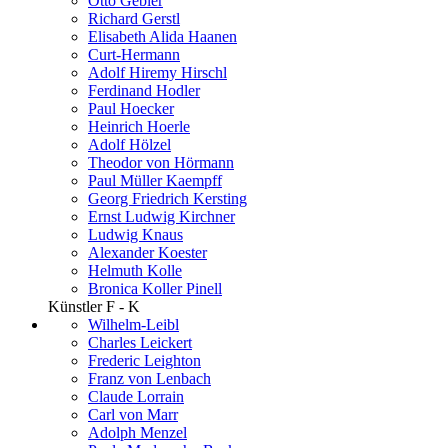
Otto Gebler
Richard Gerstl
Elisabeth Alida Haanen
Curt-Hermann
Adolf Hiremy Hirschl
Ferdinand Hodler
Paul Hoecker
Heinrich Hoerle
Adolf Hölzel
Theodor von Hörmann
Paul Müller Kaempff
Georg Friedrich Kersting
Ernst Ludwig Kirchner
Ludwig Knaus
Alexander Koester
Helmuth Kolle
Bronica Koller Pinell
Künstler F - K
Wilhelm-Leibl
Charles Leickert
Frederic Leighton
Franz von Lenbach
Claude Lorrain
Carl von Marr
Adolph Menzel