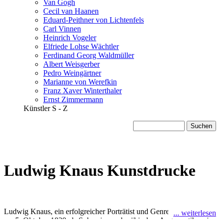
Van Gogh
Cecil van Haanen
Eduard-Peithner von Lichtenfels
Carl Vinnen
Heinrich Vogeler
Elfriede Lohse Wächtler
Ferdinand Georg Waldmüller
Albert Weisgerber
Pedro Weingärtner
Marianne von Werefkin
Franz Xaver Winterthaler
Ernst Zimmermann
Künstler S - Z
Ludwig Knaus Kunstdrucke
Ludwig Knaus, ein erfolgreicher Porträtist und Genremaler, wurde
... weiterlesen