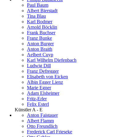
Paul Baum
Albert Bierstadt
Tina Blau
Karl Bodmer
Arnold Böcklin
Frank Buchser
Franz Bunke
Anton Burger
Anton Braith
Aelbert Cuyp
Karl Wilhelm Diefenbach
Ludwig Dill
Franz Defregger
Elisabeth von Eicken
Albin Egger Lienz
Marie Egner
Adam Elsheimer
Fritz-Erler
Felix Esterl
Künstler A - E
Anton Faistauer
Albert Flamm
Otto Freundlich
Frederick Carl Frieseke