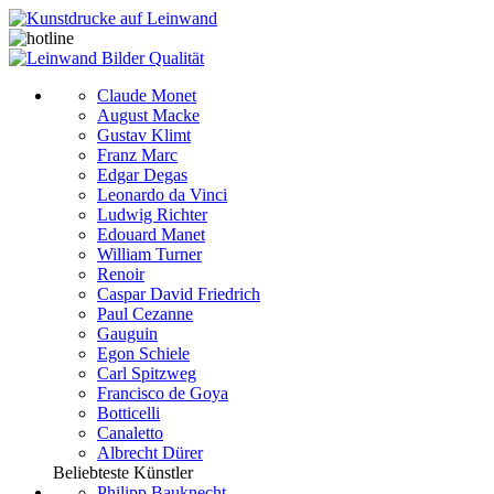
Claude Monet
August Macke
Gustav Klimt
Franz Marc
Edgar Degas
Leonardo da Vinci
Ludwig Richter
Edouard Manet
William Turner
Renoir
Caspar David Friedrich
Paul Cezanne
Gauguin
Egon Schiele
Carl Spitzweg
Francisco de Goya
Botticelli
Canaletto
Albrecht Dürer
Beliebteste Künstler
Philipp Bauknecht