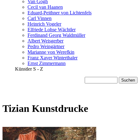
Van Gogh
Cecil van Haanen
Eduard-Peithner von Lichtenfels
Carl Vinnen
Heinrich Vogeler
Elfriede Lohse Wächtler
Ferdinand Georg Waldmüller
Albert Weisgerber
Pedro Weingärtner
Marianne von Werefkin
Franz Xaver Winterthaler
Ernst Zimmermann
Künstler S - Z
Tizian Kunstdrucke