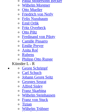
Paula Modersohn Becker
Wilhelm Morgner
Otto Mueller
Friedrich von Nerly
Felix Nussbaum
Emil Orlik
Fritz Overbeck
Otto Piltz
Ferdinand von Piloty
Camille Pissarro
Emilie Preyer
Anita Reé
Rubens
Philipp Otto Runge
Künstler L - R
Georg Schrimpf
Carl Schuch
Johann Georg Seitz
Georges Seurat
Alfred Sisley
Franz Skarbina
Wilhelm Steinhausen
Franz von Stuck
Tizian
Wilhelm Trübner