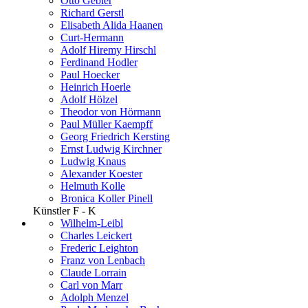
Otto Gebler
Richard Gerstl
Elisabeth Alida Haanen
Curt-Hermann
Adolf Hiremy Hirschl
Ferdinand Hodler
Paul Hoecker
Heinrich Hoerle
Adolf Hölzel
Theodor von Hörmann
Paul Müller Kaempff
Georg Friedrich Kersting
Ernst Ludwig Kirchner
Ludwig Knaus
Alexander Koester
Helmuth Kolle
Bronica Koller Pinell
Künstler F - K
Wilhelm-Leibl
Charles Leickert
Frederic Leighton
Franz von Lenbach
Claude Lorrain
Carl von Marr
Adolph Menzel