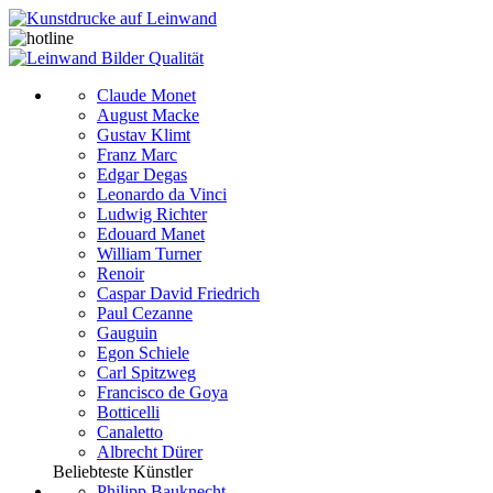
Claude Monet
August Macke
Gustav Klimt
Franz Marc
Edgar Degas
Leonardo da Vinci
Ludwig Richter
Edouard Manet
William Turner
Renoir
Caspar David Friedrich
Paul Cezanne
Gauguin
Egon Schiele
Carl Spitzweg
Francisco de Goya
Botticelli
Canaletto
Albrecht Dürer
Beliebteste Künstler
Philipp Bauknecht