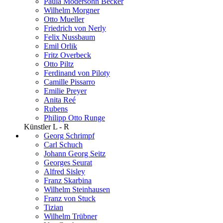
Paula Modersohn Becker
Wilhelm Morgner
Otto Mueller
Friedrich von Nerly
Felix Nussbaum
Emil Orlik
Fritz Overbeck
Otto Piltz
Ferdinand von Piloty
Camille Pissarro
Emilie Preyer
Anita Reé
Rubens
Philipp Otto Runge
Künstler L - R
Georg Schrimpf
Carl Schuch
Johann Georg Seitz
Georges Seurat
Alfred Sisley
Franz Skarbina
Wilhelm Steinhausen
Franz von Stuck
Tizian
Wilhelm Trübner