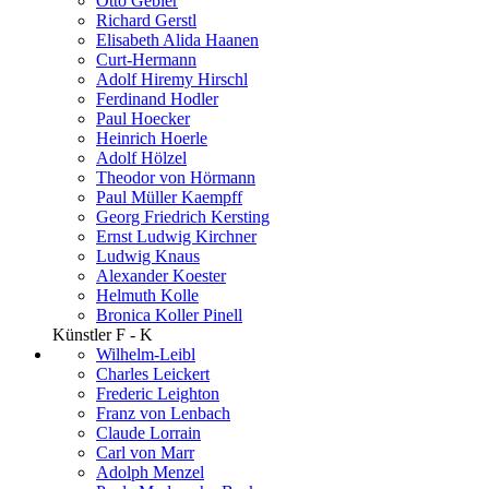
Otto Gebler
Richard Gerstl
Elisabeth Alida Haanen
Curt-Hermann
Adolf Hiremy Hirschl
Ferdinand Hodler
Paul Hoecker
Heinrich Hoerle
Adolf Hölzel
Theodor von Hörmann
Paul Müller Kaempff
Georg Friedrich Kersting
Ernst Ludwig Kirchner
Ludwig Knaus
Alexander Koester
Helmuth Kolle
Bronica Koller Pinell
Künstler F - K
Wilhelm-Leibl
Charles Leickert
Frederic Leighton
Franz von Lenbach
Claude Lorrain
Carl von Marr
Adolph Menzel