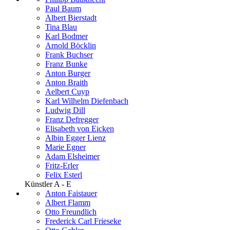
Paul Baum
Albert Bierstadt
Tina Blau
Karl Bodmer
Arnold Böcklin
Frank Buchser
Franz Bunke
Anton Burger
Anton Braith
Aelbert Cuyp
Karl Wilhelm Diefenbach
Ludwig Dill
Franz Defregger
Elisabeth von Eicken
Albin Egger Lienz
Marie Egner
Adam Elsheimer
Fritz-Erler
Felix Esterl
Künstler A - E
Anton Faistauer
Albert Flamm
Otto Freundlich
Frederick Carl Frieseke