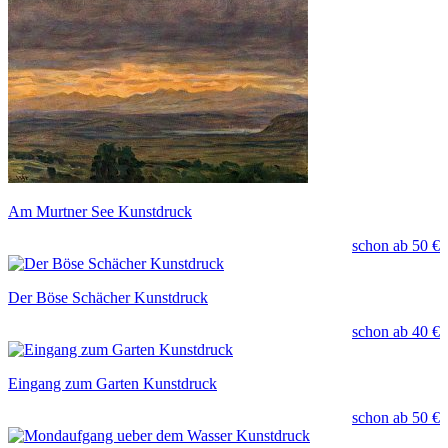
Am Murtner See Kunstdruck
schon ab
50 €
Der Böse Schächer Kunstdruck
schon ab
40 €
Eingang zum Garten Kunstdruck
schon ab
50 €