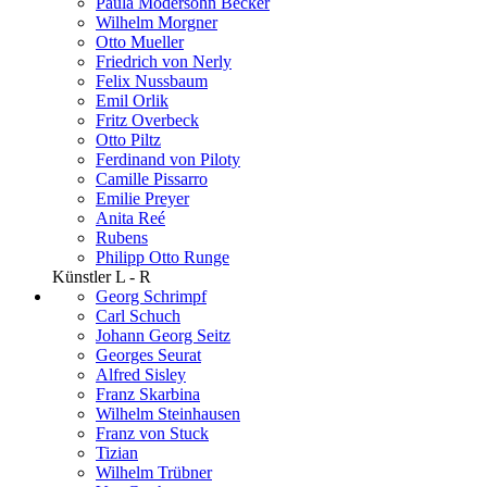
Paula Modersohn Becker
Wilhelm Morgner
Otto Mueller
Friedrich von Nerly
Felix Nussbaum
Emil Orlik
Fritz Overbeck
Otto Piltz
Ferdinand von Piloty
Camille Pissarro
Emilie Preyer
Anita Reé
Rubens
Philipp Otto Runge
Künstler L - R
Georg Schrimpf
Carl Schuch
Johann Georg Seitz
Georges Seurat
Alfred Sisley
Franz Skarbina
Wilhelm Steinhausen
Franz von Stuck
Tizian
Wilhelm Trübner