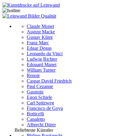
Claude Monet
August Macke
Gustav Klimt
Franz Marc
Edgar Degas
Leonardo da Vinci
Ludwig Richter
Edouard Manet
William Turner
Renoir
Caspar David Friedrich
Paul Cezanne
Gauguin
Egon Schiele
Carl Spitzweg
Francisco de Goya
Botticelli
Canaletto
Albrecht Dürer
Beliebteste Künstler
Philipp Bauknecht