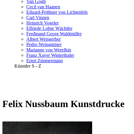
Van Gogh
Cecil van Haanen
Eduard-Peithner von Lichtenfels
Carl Vinnen
Heinrich Vogeler
Elfriede Lohse Wächtler
Ferdinand Georg Waldmüller
Albert Weisgerber
Pedro Weingärtner
Marianne von Werefkin
Franz Xaver Winterthaler
Ernst Zimmermann
Künstler S - Z
Felix Nussbaum Kunstdrucke