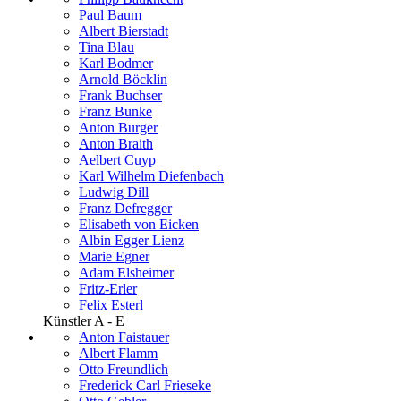
Paul Baum
Albert Bierstadt
Tina Blau
Karl Bodmer
Arnold Böcklin
Frank Buchser
Franz Bunke
Anton Burger
Anton Braith
Aelbert Cuyp
Karl Wilhelm Diefenbach
Ludwig Dill
Franz Defregger
Elisabeth von Eicken
Albin Egger Lienz
Marie Egner
Adam Elsheimer
Fritz-Erler
Felix Esterl
Künstler A - E
Anton Faistauer
Albert Flamm
Otto Freundlich
Frederick Carl Frieseke