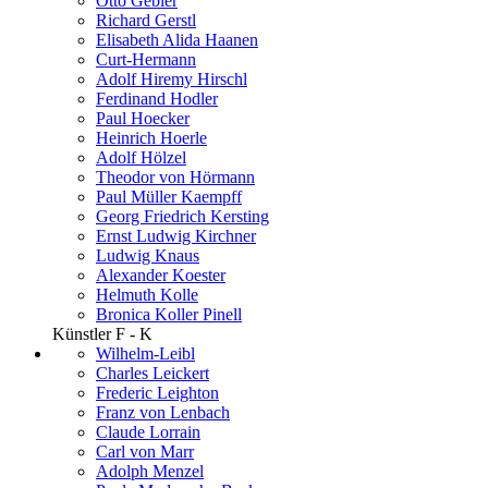
Otto Gebler
Richard Gerstl
Elisabeth Alida Haanen
Curt-Hermann
Adolf Hiremy Hirschl
Ferdinand Hodler
Paul Hoecker
Heinrich Hoerle
Adolf Hölzel
Theodor von Hörmann
Paul Müller Kaempff
Georg Friedrich Kersting
Ernst Ludwig Kirchner
Ludwig Knaus
Alexander Koester
Helmuth Kolle
Bronica Koller Pinell
Künstler F - K
Wilhelm-Leibl
Charles Leickert
Frederic Leighton
Franz von Lenbach
Claude Lorrain
Carl von Marr
Adolph Menzel